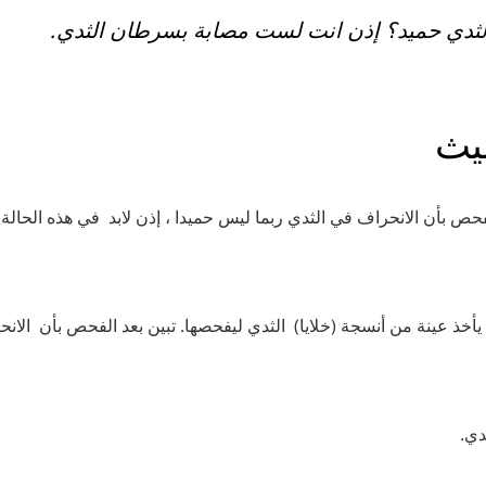
الثدي حميد؟ إذن انت لست مصابة بسرطان الثدي
يث
فحص بأن الانحراف في الثدي ربما ليس حميدا ، إذن لابد في هذه الحا
خذ عينة من أنسجة (خلايا) الثدي ليفحصها. تبين بعد الفحص بأن الان
دي