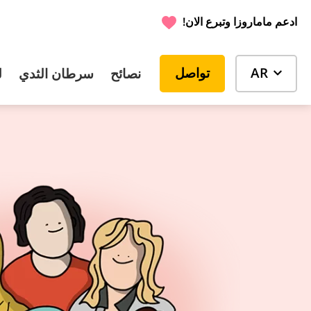
!ادعم ماماروزا وتبرع الان
AR
تواصل
نصائح
سرطان الثدي
ل