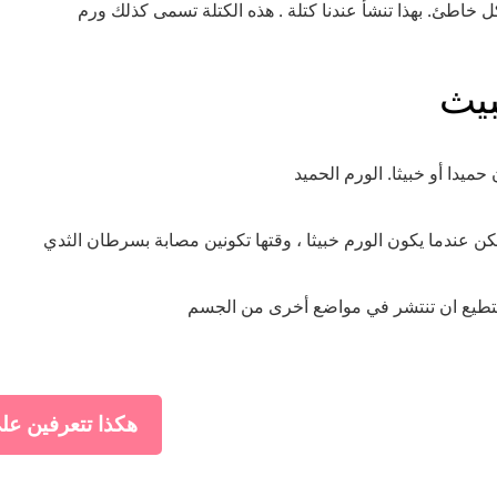
بيث
حميدا أو خبيثا. الورم الحميد
هكذا تتعرفين ع